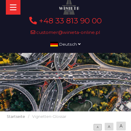
+48 33 813 90 00
customer@winieta-online.pl
Deutsch
Startseite
/
Vignetten-Glossar
A
A
A