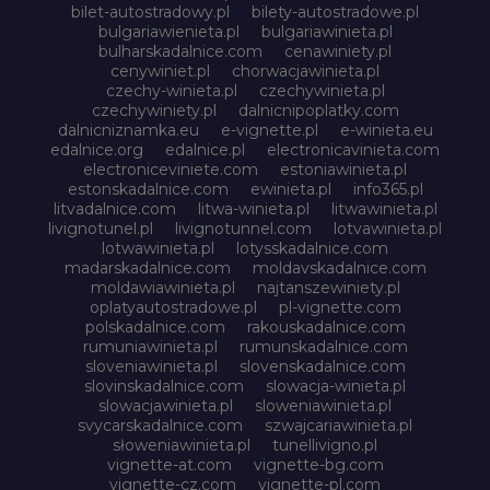
bilet-autostradowy.pl
bilety-autostradowe.pl
bulgariawienieta.pl
bulgariawinieta.pl
bulharskadalnice.com
cenawiniety.pl
cenywiniet.pl
chorwacjawinieta.pl
czechy-winieta.pl
czechywinieta.pl
czechywiniety.pl
dalnicnipoplatky.com
dalnicniznamka.eu
e-vignette.pl
e-winieta.eu
edalnice.org
edalnice.pl
electronicavinieta.com
electroniceviniete.com
estoniawinieta.pl
estonskadalnice.com
ewinieta.pl
info365.pl
litvadalnice.com
litwa-winieta.pl
litwawinieta.pl
livignotunel.pl
livignotunnel.com
lotvawinieta.pl
lotwawinieta.pl
lotysskadalnice.com
madarskadalnice.com
moldavskadalnice.com
moldawiawinieta.pl
najtanszewiniety.pl
oplatyautostradowe.pl
pl-vignette.com
polskadalnice.com
rakouskadalnice.com
rumuniawinieta.pl
rumunskadalnice.com
sloveniawinieta.pl
slovenskadalnice.com
slovinskadalnice.com
slowacja-winieta.pl
slowacjawinieta.pl
sloweniawinieta.pl
svycarskadalnice.com
szwajcariawinieta.pl
słoweniawinieta.pl
tunellivigno.pl
vignette-at.com
vignette-bg.com
vignette-cz.com
vignette-pl.com