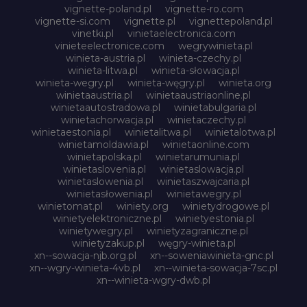
vignette-poland.pl
vignette-ro.com
vignette-si.com
vignette.pl
vignettepoland.pl
vinetki.pl
vinietaelectronica.com
vinieteelectronice.com
wegrywinieta.pl
winieta-austria.pl
winieta-czechy.pl
winieta-litwa.pl
winieta-słowacja.pl
winieta-wegry.pl
winieta-węgry.pl
winieta.org
winietaaustria.pl
winietaaustriaonline.pl
winietaautostradowa.pl
winietabulgaria.pl
winietachorwacja.pl
winietaczechy.pl
winietaestonia.pl
winietalitwa.pl
winietalotwa.pl
winietamoldawia.pl
winietaonline.com
winietapolska.pl
winietarumunia.pl
winietaslovenia.pl
winietaslowacja.pl
winietaslowenia.pl
winietaszwajcaria.pl
winietasłowenia.pl
winietawegry.pl
winietomat.pl
winiety.org
winietydrogowe.pl
winietyelektroniczne.pl
winietyestonia.pl
winietywegry.pl
winietyzagraniczne.pl
winietyzakup.pl
węgry-winieta.pl
xn--sowacja-njb.org.pl
xn--soweniawinieta-gnc.pl
xn--wgry-winieta-4vb.pl
xn--winieta-sowacja-7sc.pl
xn--winieta-wgry-dwb.pl