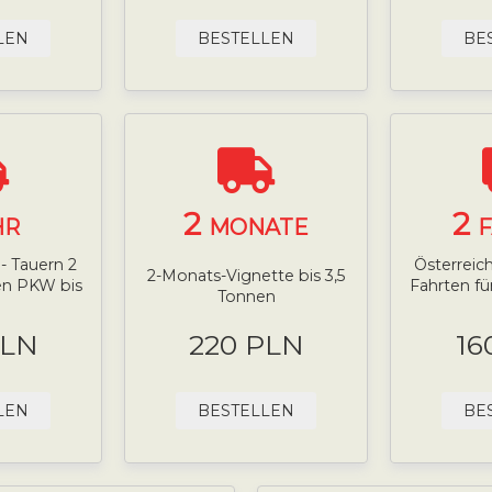
LEN
BESTELLEN
BE
2
2
HR
MONATE
- Tauern 2
Österreich
2-Monats-Vignette bis 3,5
nen PKW bis
Fahrten fü
Tonnen
PLN
220 PLN
16
LEN
BESTELLEN
BE