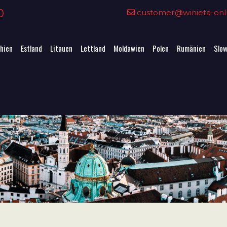
0
customer@winieta-onli
hien
Estland
Litauen
Lettland
Moldawien
Polen
Rumänien
Slow