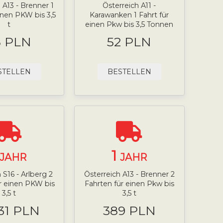
 A13 - Brenner 1
Österreich A11 -
einen PKW bis 3,5
Karawanken 1 Fahrt für
t
einen Pkw bis 3,5 Tonnen
5 PLN
52 PLN
STELLEN
BESTELLEN
1
JAHR
JAHR
 S16 - Arlberg 2
Österreich A13 - Brenner 2
r einen PKW bis
Fahrten für einen Pkw bis
3,5 t
3,5 t
.31 PLN
389 PLN