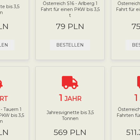
Österreich S16 - Arlberg 1
Österreich
e bis 3,5
Fahrt für einen PKW bis 3,5
Fahrt für 
n
t
LN
79 PLN
7
LEN
BESTELLEN
BE
1
1
RT
JAHR
- Tauern 1
Österreich
Jahresvignette bis 3,5
PKW bis 3,5
Fahrten fü
Tonnen
n
LN
569 PLN
511