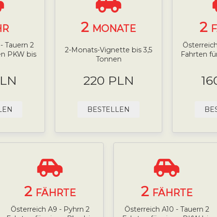
2
2
HR
MONATE
- Tauern 2
Österreich
2-Monats-Vignette bis 3,5
nen PKW bis
Fahrten fü
Tonnen
PLN
220 PLN
16
LEN
BESTELLEN
BE
2
2
FÄHRTE
FÄHRTE
Österreich A9 - Pyhrn 2
Österreich A10 - Tauern 2