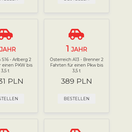
1
JAHR
JAHR
 S16 - Arlberg 2
Österreich A13 - Brenner 2
r einen PKW bis
Fahrten für einen Pkw bis
3,5 t
3,5 t
.31 PLN
389 PLN
STELLEN
BESTELLEN