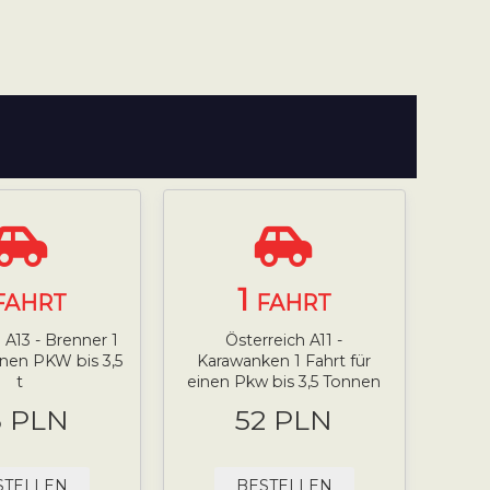
1
FAHRT
FAHRT
 A13 - Brenner 1
Österreich A11 -
einen PKW bis 3,5
Karawanken 1 Fahrt für
t
einen Pkw bis 3,5 Tonnen
5 PLN
52 PLN
STELLEN
BESTELLEN