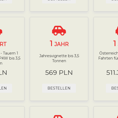
1
1
RT
JAHR
- Tauern 1
Österreich
Jahresvignette bis 3,5
PKW bis 3,5
Fahrten fü
Tonnen
n
LN
569 PLN
511
LEN
BESTELLEN
BE