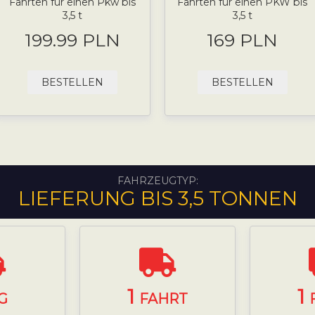
Fahrten für einen Pkw bis
Fahrten für einen PKW bis
3,5 t
3,5 t
199.99 PLN
169 PLN
BESTELLEN
BESTELLEN
FAHRZEUGTYP:
LIEFERUNG BIS 3,5 TONNEN
1
1
G
FAHRT