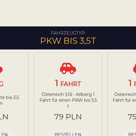
FAHRZEUGTYP:
PKW BIS 3,5T
1
1
G
FAHRT
Österreich S16 - Arlberg 1
Österreich
e bis 3,5
Fahrt für einen PKW bis 3,5
Fahrt für 
n
t
LN
79 PLN
7
LEN
BESTELLEN
BE