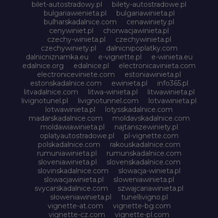
bilet-autostradowy.pl
bilety-autostradowe.pl
bulgariawienieta.pl
bulgariawinieta.pl
bulharskadalnice.com
cenawiniety.pl
cenywiniet.pl
chorwacjawinieta.pl
czechy-winieta.pl
czechywinieta.pl
czechywiniety.pl
dalnicnipoplatky.com
dalnicniznamka.eu
e-vignette.pl
e-winieta.eu
edalnice.org
edalnice.pl
electronicavinieta.com
electroniceviniete.com
estoniawinieta.pl
estonskadalnice.com
ewinieta.pl
info365.pl
litvadalnice.com
litwa-winieta.pl
litwawinieta.pl
livignotunel.pl
livignotunnel.com
lotvawinieta.pl
lotwawinieta.pl
lotysskadalnice.com
madarskadalnice.com
moldavskadalnice.com
moldawiawinieta.pl
najtanszewiniety.pl
oplatyautostradowe.pl
pl-vignette.com
polskadalnice.com
rakouskadalnice.com
rumuniawinieta.pl
rumunskadalnice.com
sloveniawinieta.pl
slovenskadalnice.com
slovinskadalnice.com
slowacja-winieta.pl
slowacjawinieta.pl
sloweniawinieta.pl
svycarskadalnice.com
szwajcariawinieta.pl
słoweniawinieta.pl
tunellivigno.pl
vignette-at.com
vignette-bg.com
vignette-cz.com
vignette-pl.com