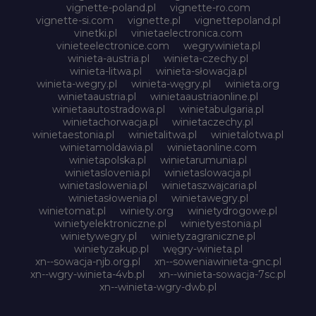
vignette-poland.pl
vignette-ro.com
vignette-si.com
vignette.pl
vignettepoland.pl
vinetki.pl
vinietaelectronica.com
vinieteelectronice.com
wegrywinieta.pl
winieta-austria.pl
winieta-czechy.pl
winieta-litwa.pl
winieta-słowacja.pl
winieta-wegry.pl
winieta-węgry.pl
winieta.org
winietaaustria.pl
winietaaustriaonline.pl
winietaautostradowa.pl
winietabulgaria.pl
winietachorwacja.pl
winietaczechy.pl
winietaestonia.pl
winietalitwa.pl
winietalotwa.pl
winietamoldawia.pl
winietaonline.com
winietapolska.pl
winietarumunia.pl
winietaslovenia.pl
winietaslowacja.pl
winietaslowenia.pl
winietaszwajcaria.pl
winietasłowenia.pl
winietawegry.pl
winietomat.pl
winiety.org
winietydrogowe.pl
winietyelektroniczne.pl
winietyestonia.pl
winietywegry.pl
winietyzagraniczne.pl
winietyzakup.pl
węgry-winieta.pl
xn--sowacja-njb.org.pl
xn--soweniawinieta-gnc.pl
xn--wgry-winieta-4vb.pl
xn--winieta-sowacja-7sc.pl
xn--winieta-wgry-dwb.pl