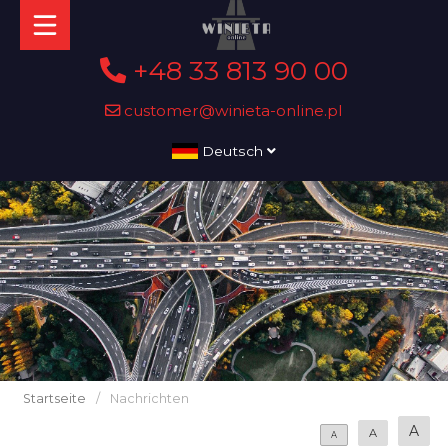
+48 33 813 90 00
customer@winieta-online.pl
Deutsch
Startseite
/
Nachrichten
A
A
A