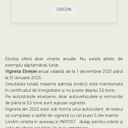
ORDIN
Elveția oferă doar viniete anuale. Nu există altele, de
exemplu săptămânal, lunar.
Vigneta Elveției
anual valabilă de la 1 decembrie 2021 până
la 31 ianuarie 2023.
Greutatea totală maximă admisă (mdcc) este menționată
în certificatul de înregistrare și nu poate depăși 3,5 tone.
Pe autostrăzile elvețiene, doar autovehiculele și remorcile
de până la 3,5 tone sunt supuse vignetei.
Vigneta din 2022 este sub forma unui autocolant. Ar trebui
să cumpărați o astfel de vignetă cu cel puțin 5 zile înainte.
Livrăm vinieta în aceeași zi INPOST dulap pentru colete și
este de obicei cel târziu în ziua următoare.