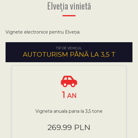
Elveţia vinietă
Vignete electronice pentru Elveția:
TIP DE VEHICUL:
AUTOTURISM PÂNĂ LA 3,5 T
1
AN
Vigneta anuala pana la 3,5 tone
269.99 PLN