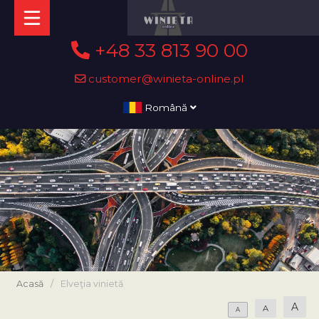
+48 33 813 90 00
customer@winieta-online.pl
Română
Acasă
/
Elveţia vinietă
A
A
A