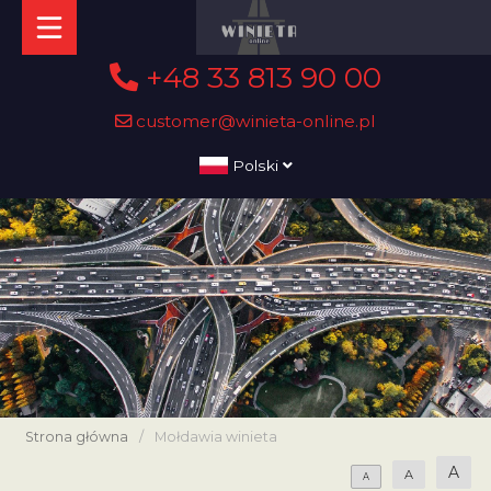
+48 33 813 90 00
customer@winieta-online.pl
Polski
Strona główna
/
Mołdawia winieta
A
A
A