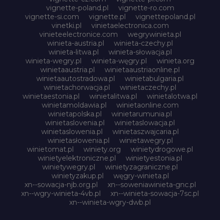
vignette-poland.pl
vignette-ro.com
vignette-si.com
vignette.pl
vignettepoland.pl
vinetki.pl
vinietaelectronica.com
vinieteelectronice.com
wegrywinieta.pl
winieta-austria.pl
winieta-czechy.pl
winieta-litwa.pl
winieta-słowacja.pl
winieta-wegry.pl
winieta-węgry.pl
winieta.org
winietaaustria.pl
winietaaustriaonline.pl
winietaautostradowa.pl
winietabulgaria.pl
winietachorwacja.pl
winietaczechy.pl
winietaestonia.pl
winietalitwa.pl
winietalotwa.pl
winietamoldawia.pl
winietaonline.com
winietapolska.pl
winietarumunia.pl
winietaslovenia.pl
winietaslowacja.pl
winietaslowenia.pl
winietaszwajcaria.pl
winietasłowenia.pl
winietawegry.pl
winietomat.pl
winiety.org
winietydrogowe.pl
winietyelektroniczne.pl
winietyestonia.pl
winietywegry.pl
winietyzagraniczne.pl
winietyzakup.pl
węgry-winieta.pl
xn--sowacja-njb.org.pl
xn--soweniawinieta-gnc.pl
xn--wgry-winieta-4vb.pl
xn--winieta-sowacja-7sc.pl
xn--winieta-wgry-dwb.pl