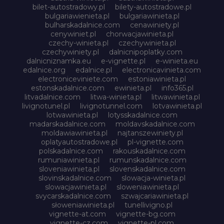
bilet-autostradowy.pl
bilety-autostradowe.pl
bulgariawienieta.pl
bulgariawinieta.pl
bulharskadalnice.com
cenawiniety.pl
cenywiniet.pl
chorwacjawinieta.pl
czechy-winieta.pl
czechywinieta.pl
czechywiniety.pl
dalnicnipoplatky.com
dalnicniznamka.eu
e-vignette.pl
e-winieta.eu
edalnice.org
edalnice.pl
electronicavinieta.com
electroniceviniete.com
estoniawinieta.pl
estonskadalnice.com
ewinieta.pl
info365.pl
litvadalnice.com
litwa-winieta.pl
litwawinieta.pl
livignotunel.pl
livignotunnel.com
lotvawinieta.pl
lotwawinieta.pl
lotysskadalnice.com
madarskadalnice.com
moldavskadalnice.com
moldawiawinieta.pl
najtanszewiniety.pl
oplatyautostradowe.pl
pl-vignette.com
polskadalnice.com
rakouskadalnice.com
rumuniawinieta.pl
rumunskadalnice.com
sloveniawinieta.pl
slovenskadalnice.com
slovinskadalnice.com
slowacja-winieta.pl
slowacjawinieta.pl
sloweniawinieta.pl
svycarskadalnice.com
szwajcariawinieta.pl
słoweniawinieta.pl
tunellivigno.pl
vignette-at.com
vignette-bg.com
vignette-cz.com
vignette-pl.com