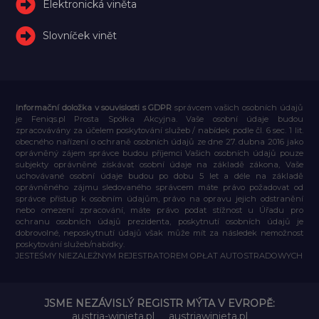
Elektronická viněta
Slovníček vinět
Informační doložka v souvislosti s GDPR
správcem vašich osobních údajů
je Feniqs.pl Prosta Spółka Akcyjna. Vaše osobní údaje budou
zpracovávány za účelem poskytování služeb / nabídek podle čl. 6 sec. 1 lit.
obecného nařízení o ochraně osobních údajů ze dne 27. dubna 2016 jako
oprávněný zájem správce budou příjemci Vašich osobních údajů pouze
subjekty oprávněné získávat osobní údaje na základě zákona, Vaše
uchovávané osobní údaje budou po dobu 5 let a déle na základě
oprávněného zájmu sledovaného správcem máte právo požadovat od
správce přístup k osobním údajům, právo na opravu jejich odstranění
nebo omezení zpracování, máte právo podat stížnost u Úřadu pro
ochranu osobních údajů prezidenta, poskytnutí osobních údajů je
dobrovolné, neposkytnutí údajů však může mít za následek nemožnost
poskytování služeb/nabídky.
JESTEŚMY NIEZALEŻNYM REJESTRATOREM OPŁAT AUTOSTRADOWYCH
JSME NEZÁVISLÝ REGISTR MÝTA V EVROPĚ:
austria-winieta.pl
austriawinieta.pl