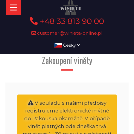
+48 33 813 90 00
customer@winieta-online.pl
Česky
Zakoupení viněty
V souladu s našimi předpisy
registrujeme elektronické mýtné
do Rakouska okamžitě. V případě
vinět platných ode dneška trvá
registrace 1 - 30 minut a s platností