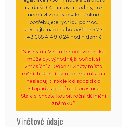
na další 3-4 pracovní hodiny, což
nemá vliv na transakci. Pokud
potřebujete rychlou pomoc,
zavolejte nám nebo pošlete SMS
+48 668 414 910 24 hodin denně.
Naše rada: Ve druhé polovině roku
může být výhodnější pořídit si
2měsíční a 10denní viněty místo
ročních. Roční dálniční známka na
následující rok je k dispozici od
listopadu a platí od 1. prosince.
Stále si chcete koupit roční dálniční
známku?
Vinětové údaje