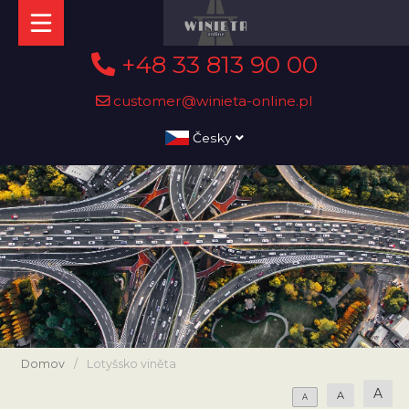
+48 33 813 90 00
customer@winieta-online.pl
Česky
Domov
/
Lotyšsko viněta
A
A
A