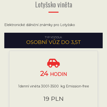
Lotyšsko viněta
Elektronické dálniční známky pro Lotyšsko
TYP VOZIDLA:
OSOBNÍ VŮZ DO 3,5T
24
HODIN
1denní viněta 3001-3500 kg Emission-free
19 PLN