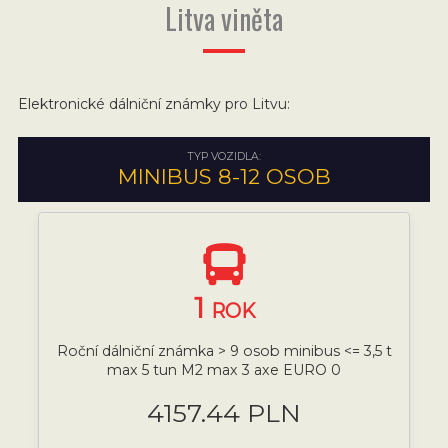
Litva viněta
Elektronické dálniční známky pro Litvu:
TYP VOZIDLA:
MINIBUS 8-12 OSOB
1
ROK
Roční dálniční známka > 9 osob minibus <= 3,5 t
max 5 tun M2 max 3 axe EURO 0
4157.44 PLN