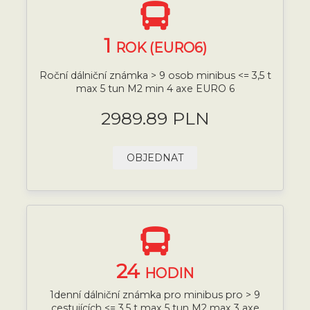
1
ROK (EURO6)
Roční dálniční známka > 9 osob minibus <= 3,5 t
max 5 tun M2 min 4 axe EURO 6
2989.89 PLN
OBJEDNAT
24
HODIN
1denní dálniční známka pro minibus pro > 9
cestujících <= 3,5 t max 5 tun M2 max 3 axe