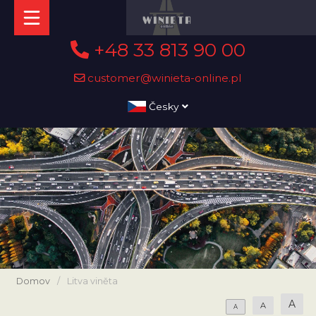
+48 33 813 90 00
customer@winieta-online.pl
Česky
Domov
/
Litva viněta
A
A
A