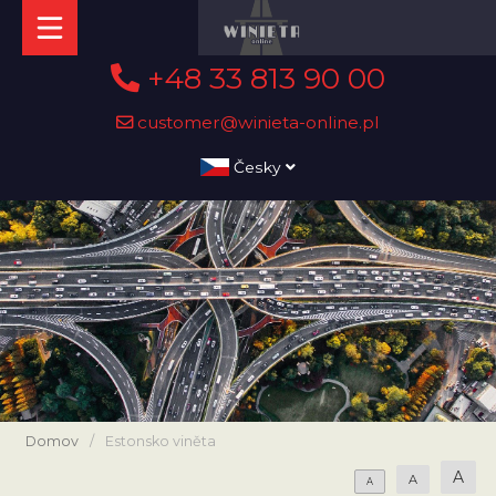
+48 33 813 90 00
customer@winieta-online.pl
Česky
Domov
/
Estonsko viněta
A
A
A