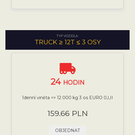
TYP VOZIDLA:
TRUCK ≥ 12T ≤ 3 OSY
24
HODIN
1denní viněta <= 12 000 kg 3 os EURO 0,I,II
159.66 PLN
OBJEDNAT