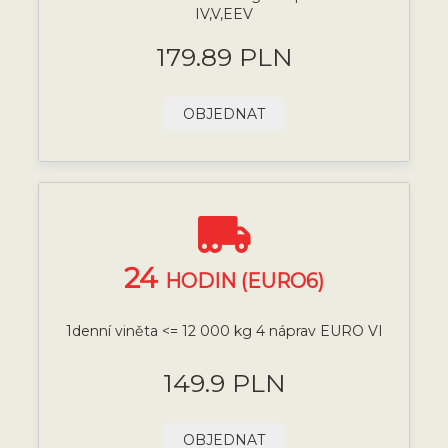
IV,V,EEV
179.89 PLN
OBJEDNAT
24
HODIN (EURO6)
1denní viněta <= 12 000 kg 4 náprav EURO VI
149.9 PLN
OBJEDNAT