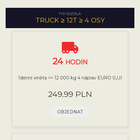
TYP VOZIDLA:
TRUCK ≥ 12T ≥ 4 OSY
24
HODIN
1denní viněta <= 12 000 kg 4 náprav EURO 0,I,II
249.99 PLN
OBJEDNAT