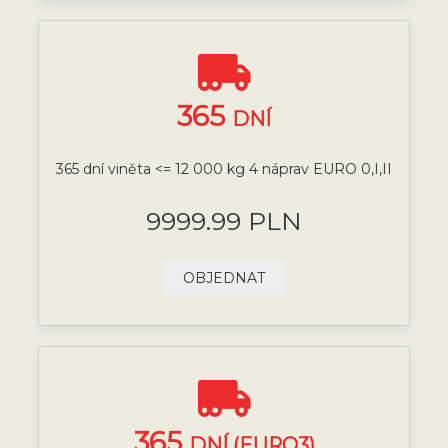
365
DNÍ
365 dní viněta <= 12 000 kg 4 náprav EURO 0,I,II
9999.99 PLN
OBJEDNAT
365
DNÍ (EURO3)